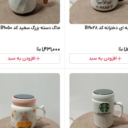
ای دخترانه کد B19028
ماگ دسته بزرگ سفید کد B9050
1,431,000
1,
افزودن به سبد
افزودن به سبد