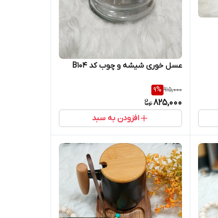
عسل خوری شیشه و چوب کد B104
9
%
915,000
825,000
افزودن به سبد