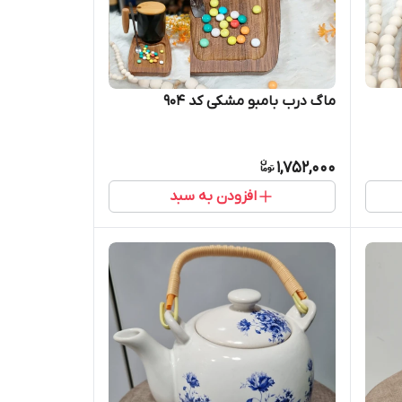
ماگ درب بامبو مشکی کد 904
1,752,000
افزودن به سبد