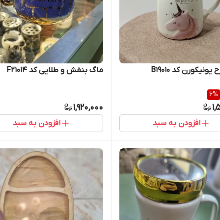
ونیکورن کد B19010
ماگ بنفش و طلایی کد F21014
6
%
1,920,000
1,
افزودن به سبد
افزودن به سبد