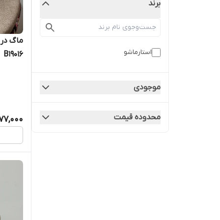
برند
ماگ در 
استارماشو
B19016
موجودی
محدوده قیمت
077,000