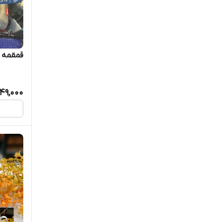
قمقمه CHFe زرد کدB29013
749,000