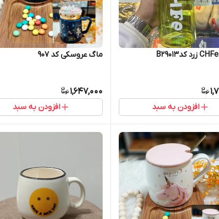
ماگ عروسکی کد 907
1,647,000
1,
افزودن به سبد
افزودن به سبد