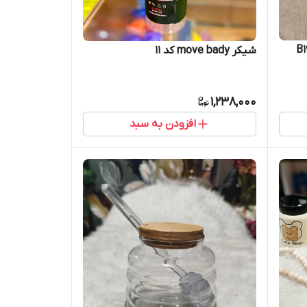
شیکر move bady کد ۱۱
1,238,000
افزودن به سبد