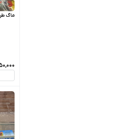
ماگ طرح 
950,000