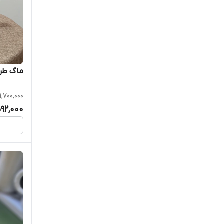
ماگ طرح ی
1,700,000
592,000