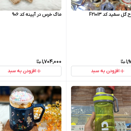
گل سفید کد F21013
ماگ خرس در آیینه کد 906
1,704,000
1,
افزودن به سبد
افزودن به سبد