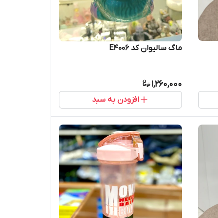
ماگ سالیوان کد E4006
1,260,000
افزودن به سبد