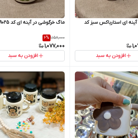
آینه ای استارباکس سبز کد
ماگ خرگوشی در آینه ای کد B19025
6
%
1,158,000
1,077,000
1,
افزودن به سبد
افزودن به سبد