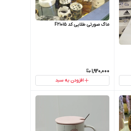
ماگ صورتی طلایی کد F21015
1,920,000
افزودن به سبد