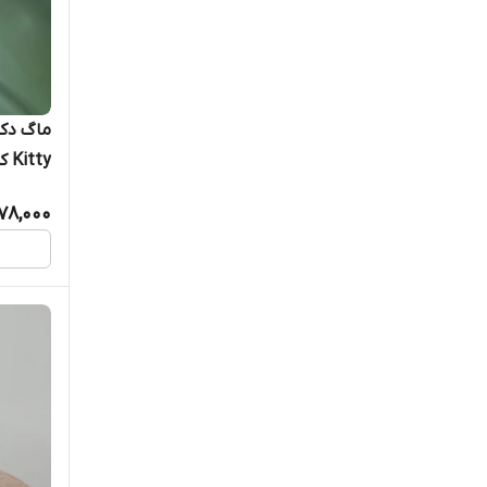
Kitty کد CN1028
578,000