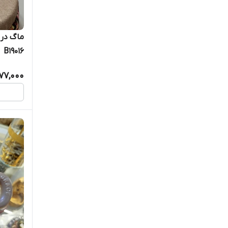
ماگ در 
B19016
077,000