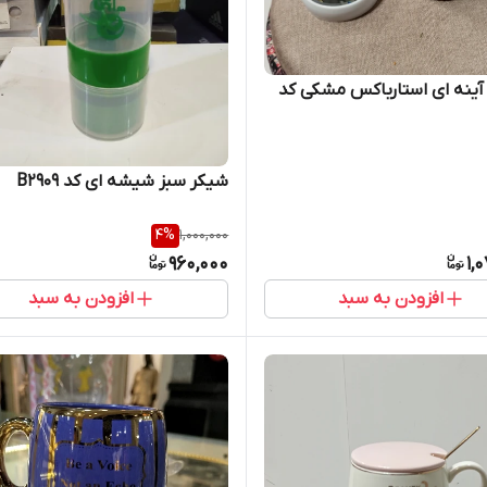
آینه ای استارباکس مشکی کد
شیکر سبز شیشه ای کد B2909
4
%
1,000,000
960,000
1,
افزودن به سبد
افزودن به سبد