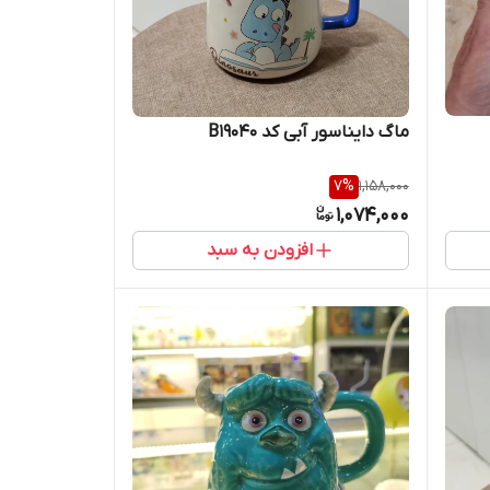
ماگ دایناسور آبی کد B19040
7
%
1,158,000
1,074,000
افزودن به سبد