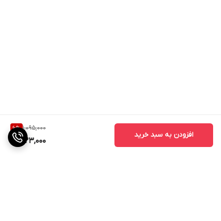
1,095,000
6
%
افزودن به سبد خرید
1,023,000