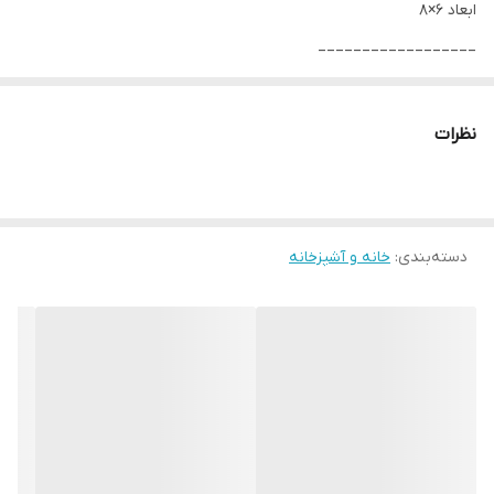
ابعاد ۶×۸
__________________
چرا " استارماشو " ؟
* دارای سایت و نماد اعتماد الکترونیک(اینماد)
نظرات
● کافیست در اینترنت و فضای مجازی نامِ
" استارماشو " را به فارسی یا
انگلیسی " starmasho " جستجو کنید.
دسته‌بندی
:
خانه و آشپزخانه