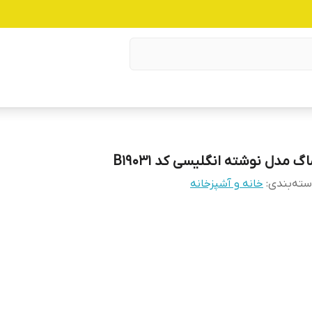
گ مدل نوشته انگلیسی کد B19031
ته‌بندی
:
خانه و آشپزخانه