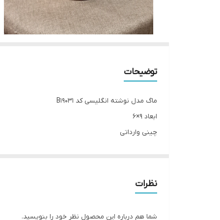
توضیحات
ماگ مدل نوشته انگليسی کد B19031
ابعاد 9×6
چینی وارداتی
__________________
چرا " استارماشو " ؟
نظرات
* دارای سایت و نماد اعتماد الکترونیک(اینماد)
● کافیست در اینترنت و فضای مجازی نامِ
شما هم درباره این محصول نظر خود را بنویسید.