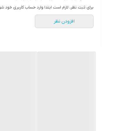
" استارماشو " را به فارسی یا
برای ثبت نظر، لازم است ابتدا وارد حساب کاربری خود شو
انگلیسی " starmasho " جستجو کنید.
افزودن نظر