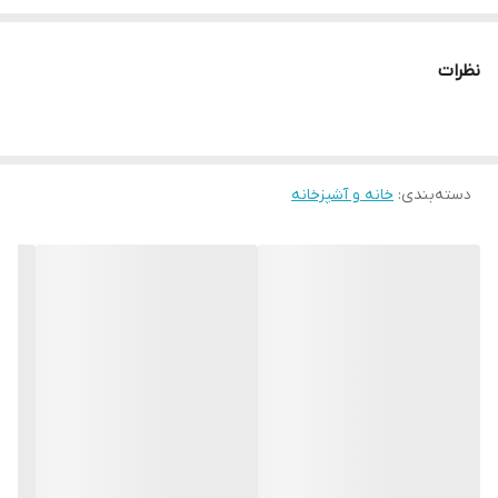
چرا " استارماشو " ؟
* دارای سایت و نماد اعتماد الکترونیک(اینماد)
نظرات
● کافیست در اینترنت و فضای مجازی نامِ
" استارماشو " را به فارسی یا
انگلیسی " starmasho " جستجو کنید.
دسته‌بندی
:
خانه و آشپزخانه