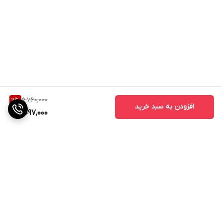
5,760,000
11
%
افزودن به سبد خرید
5,097,000
برگشت به بالا