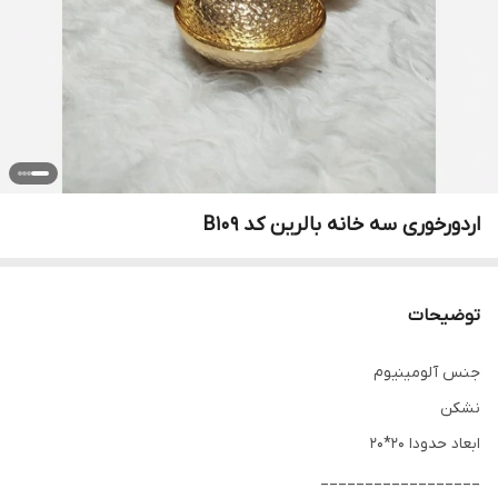
اردورخوری سه خانه بالرین کد B109
توضیحات
جنس آلومینیوم
نشکن
ابعاد حدودا 20*20
__________________