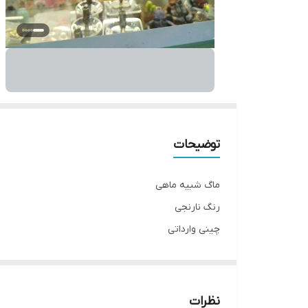
توضیحات
ماگ شبیه ماهی
رنگ نارنجی
چینی وارداتی
ابعاد حدودا 13در 15
__________________
چرا " استارماشو " ؟
نظرات