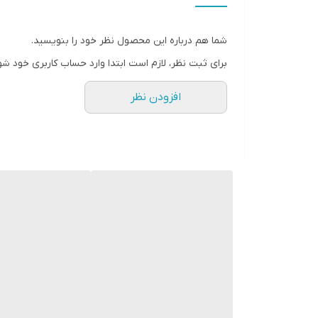
* دارای سایت و نماد اعتماد الکترونیک(اینماد)
● کافیست در اینترنت و فضای مجازی نامِ
شما هم درباره این محصول نظر خود را بنویسید.
" استارماشو " را به فارسی یا
برای ثبت نظر، لازم است ابتدا وارد حساب کاربری خود شو
انگلیسی " starmasho " جستجو کنید.
افزودن نظر