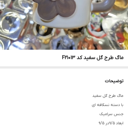
ماگ طرح گل سفید کد F21013
توضیحات
ماگ طرح گل سفید
با دسته نسکافه ای
جنس سرامیک
ابعاد 9/5در 9/5