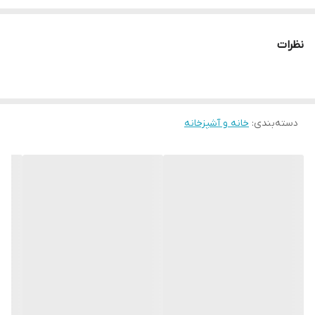
* دارای سایت و نماد اعتماد الکترونیک(اینماد)
● کافیست در اینترنت و فضای مجازی نامِ
نظرات
" استارماشو " را به فارسی یا
انگلیسی " starmasho " جستجو کنید.
دسته‌بندی
:
خانه و آشپزخانه