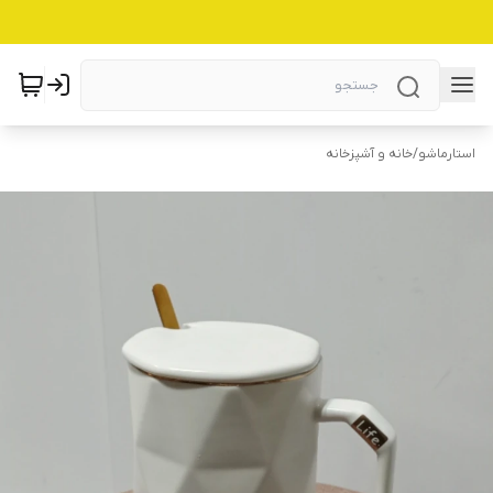
استارماشو
/
خانه و آشپزخانه