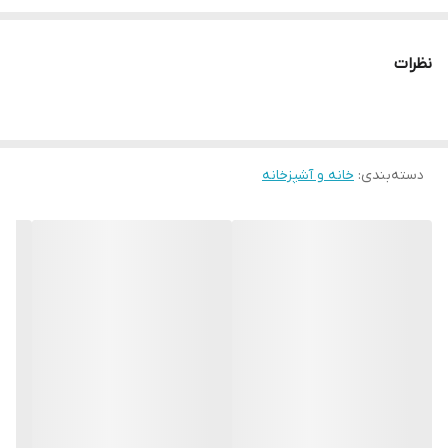
چرا " استارماشو " ؟
* دارای سایت و نماد اعتماد الکترونیک(اینماد)
نظرات
● کافیست در اینترنت و فضای مجازی نامِ
" استارماشو " را به فارسی یا
انگلیسی " starmasho " جستجو کنید.
دسته‌بندی
:
خانه و آشپزخانه