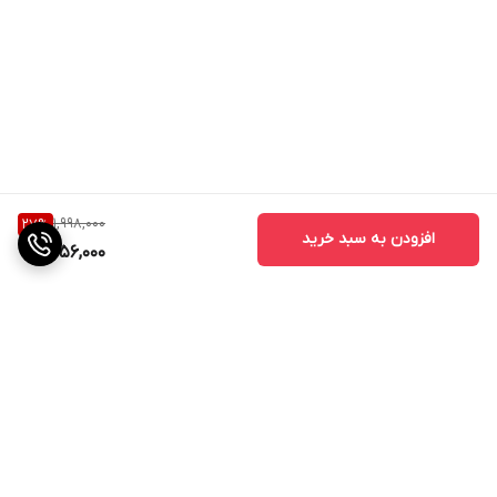
1,998,000
27
%
افزودن به سبد خرید
1,456,000
برگشت به بالا