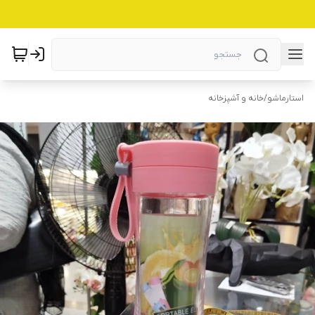
استارماشو
/
خانه و آشپزخانه