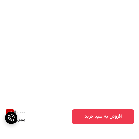
120,000
12
%
افزودن به سبد خرید
105,000