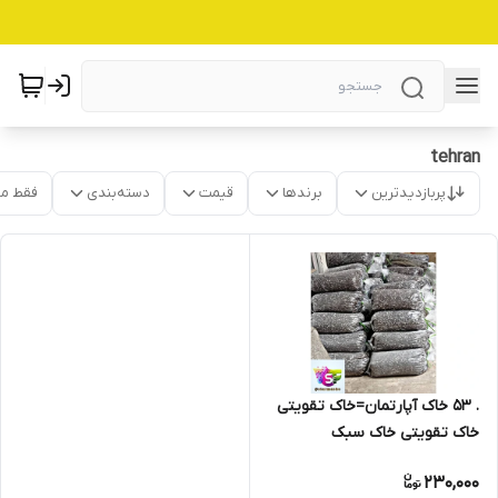
tehran
پربازدیدترین
برندها
قیمت
دسته‌بندی
فقط م
. 53 خاک آپارتمان=خاک تقویتی
خاک تقویتی خاک سبک
مخصوص
230,000