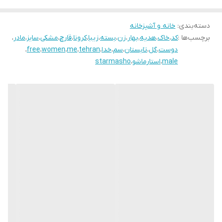
دسته‌بندی
:
خانه و آشپزخانه
برچسب‌ها :
کد
،
خاک
،
هدیه
،
بهار
،
زن
،
بسته
،
زیبا
،
کرونا
،
قارچ
،
مشکی
،
سایز
،
مادر
،
دوست
،
گل
،
تابستان
،
سم
،
خدا
،
tehran
،
me
،
women
،
free
،
male
،
استارماشو
،
starmasho