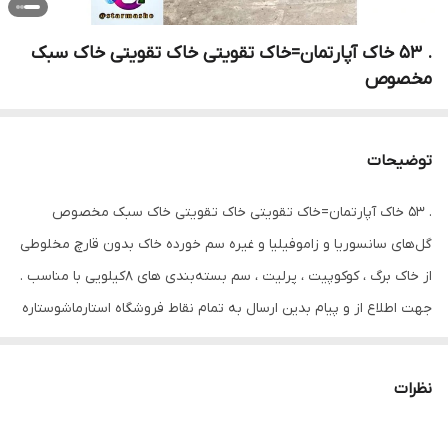
. 53 خاک آپارتمان=خاک تقویتی خاک تقویتی خاک سبک
مخصوص
توضیحات
. 53 خاک آپارتمان=خاک تقویتی خاک تقویتی خاک سبک مخصوص
گل‌های سانسوریا و زاموفیلیا و غیره سم خورده خاک بدون قارچ مخلوطی
از خاک برگ ، کوکوپیت ، پرلیت ، سم بسته‌بندی های 8کیلویی با مناسب .
جهت اطلاع از و پیام بدین ارسال به تمام نقاط فروشگاه استارماشوستاره
شو @starmasho اگه از این پست خوشتون اومدسیو کنید با
دوستانتون به بزارید،لایک و هم فراموش نکنید. #مادر
نظرات