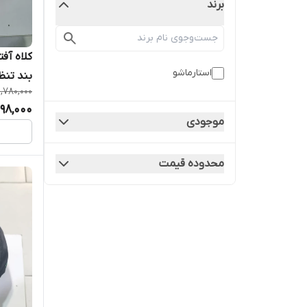
برند
استارماشو
بند تن
1,780,000
598,000
موجودی
محدوده قیمت