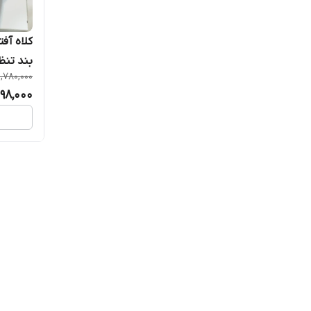
بند تن
1,780,000
598,000