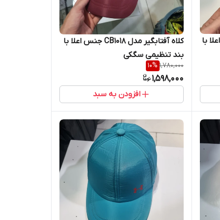
CB1 جنس اعلا با
کلاه آفتابگیر مدل CB1018 جنس اعلا با
بند تنظیمی سگکی
10
%
1,780,000
1,598,000
افزودن به سبد