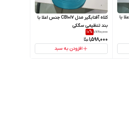
CB جنس اعلا با
کلاه آفتابگیر مدل CB1017 جنس اعلا با
بند تنظیمی سگکی
10
%
1,780,000
1,598,000
افزودن به سبد