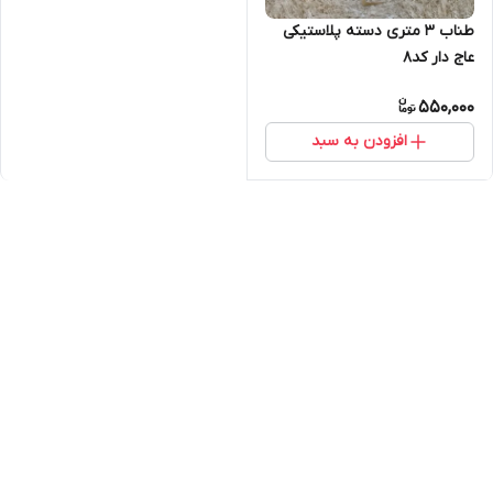
طناب ۳ متری دسته پلاستیکی
عاج دار کد۸
550,000
افزودن به سبد