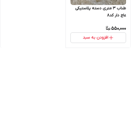
طناب ۳ متری دسته پلاستیکی
عاج دار کد۸
550,000
افزودن به سبد