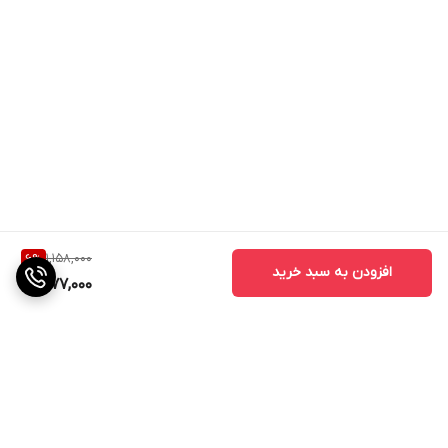
1,158,000
6
%
افزودن به سبد خرید
1,077,000