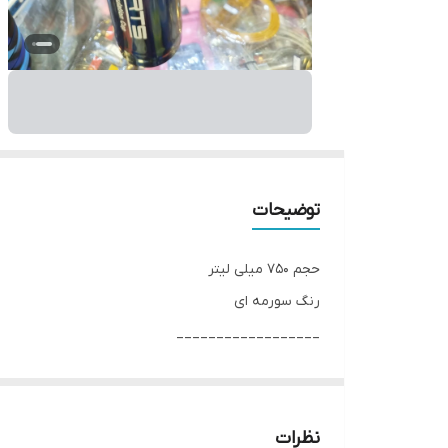
توضیحات
حجم 750 میلی لیتر
رنگ سورمه ای
__________________
چرا " استارماشو " ؟
* دارای سایت و نماد اعتماد الکترونیک(اینماد)
● کافیست در اینترنت و فضای مجازی نامِ
نظرات