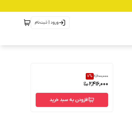
ورود | ثبت‌نام
7
%
2,600,000
2,416,000
افزودن به سبد خرید