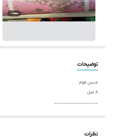
توضیحات
جنس فوم
8 میل
__________________
چرا " استارماشو " ؟
* دارای سایت و نماد اعتماد الکترونیک(اینماد)
● کافیست در اینترنت و فضای مجازی نامِ
نظرات