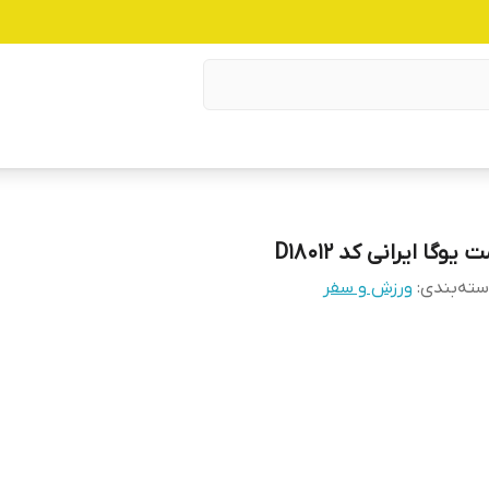
 یوگا ایرانی کد D18012
ته‌بندی
:
ورزش و سفر