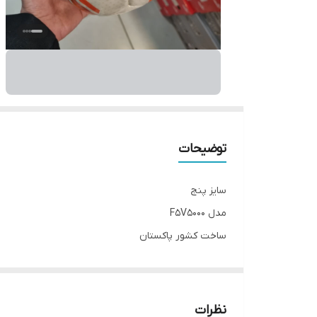
توضیحات
سایز پنج
مدل F5V5000
ساخت کشور پاکستان
__________________
چرا " استارماشو " ؟
* دارای سایت و نماد اعتماد الکترونیک(اینماد)
نظرات