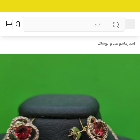
استارماشو
/
مد و پوشاک