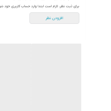
انگلیسی " starmasho " جستجو کنید.
برای ثبت نظر، لازم است ابتدا وارد حساب کاربری خود شو
افزودن نظر