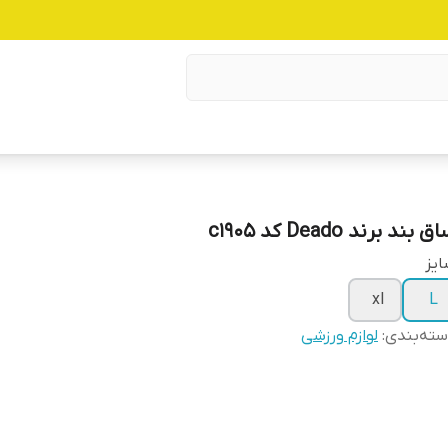
ق بند برند Deado کد c1905
یز
xl
L
ته‌بندی
:
لوازم ورزشی