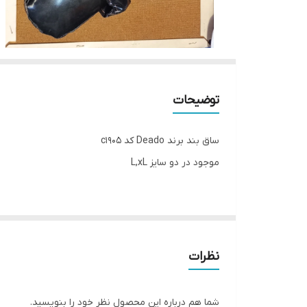
توضیحات
ساق بند برند Deado کد c1905
موجود در دو سایز L,xL
__________________
چرا " استارماشو " ؟
* دارای سایت و نماد اعتماد الکترونیک(اینماد)
نظرات
● کافیست در اینترنت و فضای مجازی نامِ
" استارماشو " را به فارسی یا
شما هم درباره این محصول نظر خود را بنویسید.