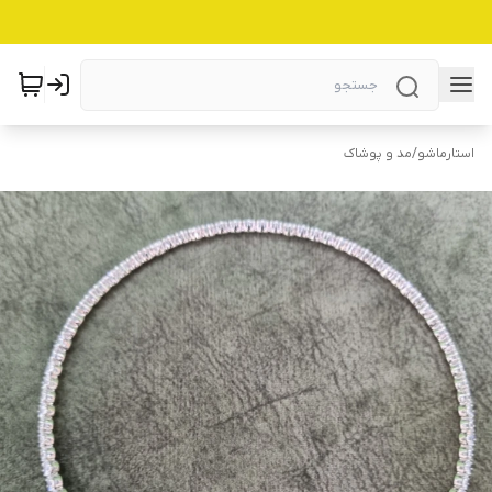
استارماشو
/
مد و پوشاک