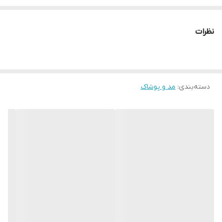
چرا " استارماشو " ؟
* دارای سایت و نماد اعتماد الکترونیک(اینماد)
نظرات
● کافیست در اینترنت و فضای مجازی نامِ
" استارماشو " را به فارسی یا
انگلیسی " starmasho " جستجو کنید.
دسته‌بندی
:
مد و پوشاک