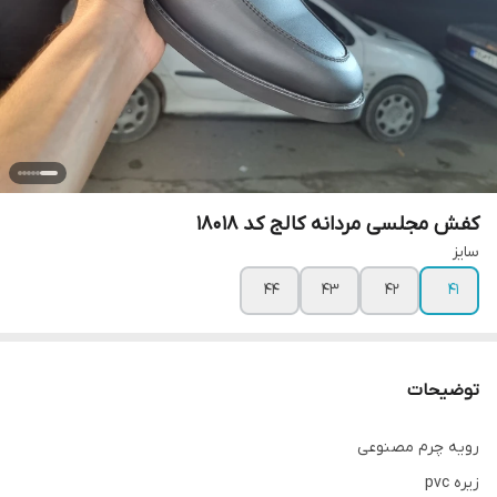
کفش مجلسی مردانه کالج کد 18018
سایز
۴۴
۴۳
۴۲
۴۱
توضیحات
رویه چرم مصنوعی
زیره pvc