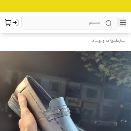
استارماشو
/
مد و پوشاک