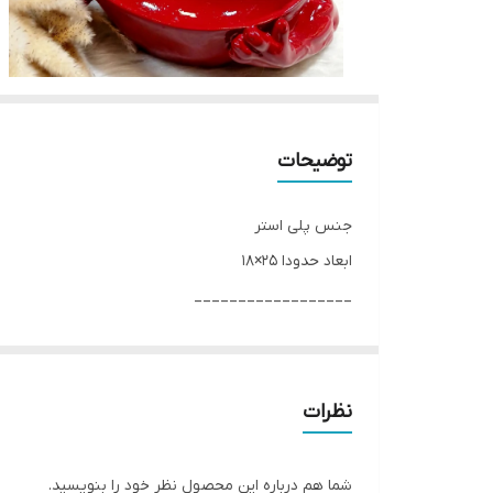
توضیحات
جنس پلی استر
ابعاد حدودا 25×18
__________________
چرا " استارماشو " ؟
* دارای سایت و نماد اعتماد الکترونیک(اینماد)
● کافیست در اینترنت و فضای مجازی نامِ
نظرات
" استارماشو " را به فارسی یا
انگلیسی " starmasho " جستجو کنید.
شما هم درباره این محصول نظر خود را بنویسید.