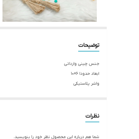
توضیحات
جنس چینی وارداتی
ابعاد حدودا 6×10
واشر پلاستيکی
(تا نیم ساعت گرم نگه داشته‌ میشود)
__________________
چرا " استارماشو " ؟
نظرات
* دارای سایت و نماد اعتماد الکترونیک(اینماد)
● کافیست در اینترنت و فضای مجازی نامِ
شما هم درباره این محصول نظر خود را بنویسید.