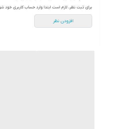
" استارماشو " را به فارسی یا
برای ثبت نظر، لازم است ابتدا وارد حساب کاربری خود شو
انگلیسی " starmasho " جستجو کنید.
افزودن نظر