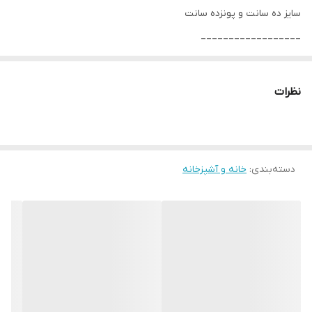
سایز ده سانت و پونزده سانت
__________________
چرا " استارماشو " ؟
* دارای سایت و نماد اعتماد الکترونیک(اینماد)
نظرات
● کافیست در اینترنت و فضای مجازی نامِ
" استارماشو " را به فارسی یا
انگلیسی " starmasho " جستجو کنید.
دسته‌بندی
:
خانه و آشپزخانه