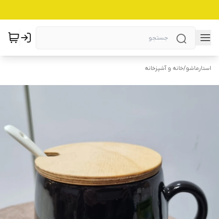
استارماشو
/
خانه و آشپزخانه