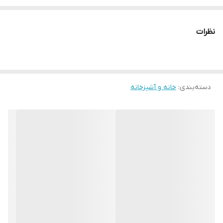
* دارای سایت و نماد اعتماد الکترونیک(اینماد)
● کافیست در اینترنت و فضای مجازی نامِ
نظرات
" استارماشو " را به فارسی یا
انگلیسی " starmasho " جستجو کنید.
دسته‌بندی
:
خانه و آشپزخانه