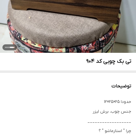
تی بک چوبی کد 904
توضیحات
حدودا 25×25×12
جنس چوب، برش لیزر
__________________
چرا " استارماشو " ؟