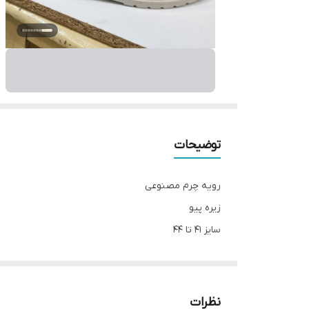
توضیحات
رویه چرم مصنوعی
زیره پیو
سایز 41 تا 44
__________________
چرا " استارماشو " ؟
* دارای سایت و نماد اعتماد الکترونیک(اینماد)
نظرات