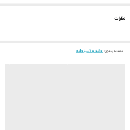
و یا گیاهی قابل استفاده است. برای خروج آب به راحتی زیر آن را می‌توان
با دریل حفره ایجاد کرد. این گلدان به هیچ عنوان به گل آسیبی
نظرات
نمی‌رساند و مضر نمی‌باشد.
__________________
چرا " استارماشو " ؟
دسته‌بندی
:
خانه و آشپزخانه
* دارای سایت و نماد اعتماد الکترونیک(اینماد)
● کافیست در اینترنت و فضای مجازی نامِ
" استارماشو " را به فارسی یا
انگلیسی " starmasho " جستجو کنید.