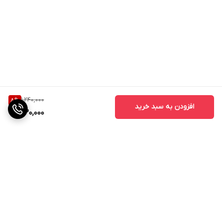
1,240,000
8
%
افزودن به سبد خرید
1,130,000
برگشت به بالا