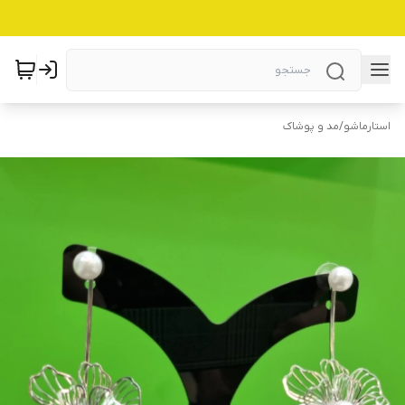
استارماشو
/
مد و پوشاک