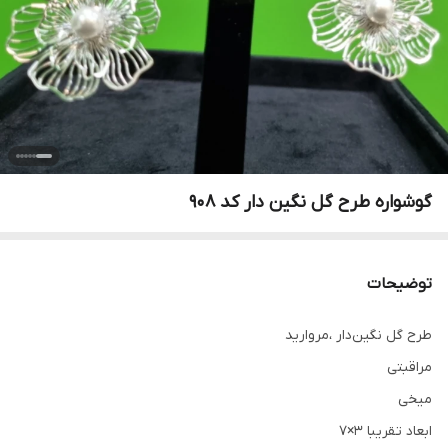
گوشواره طرح گل نگین دار کد 908
توضیحات
طرح گل نگین‌دار ،مروارید
مراقبتی
میخی
ابعاد تقريبا 3×7