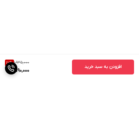
1,935,000
17
%
افزودن به سبد خرید
1,590,000
برگشت به بالا