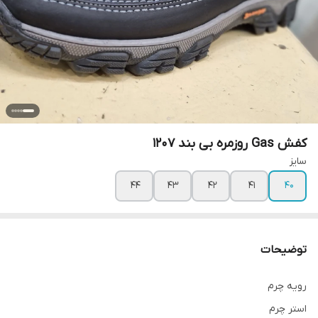
کفش Gas روزمره بی بند 1207
سایز
۴۴
۴۳
۴۲
۴۱
۴۰
توضیحات
رویه چرم
استر چرم