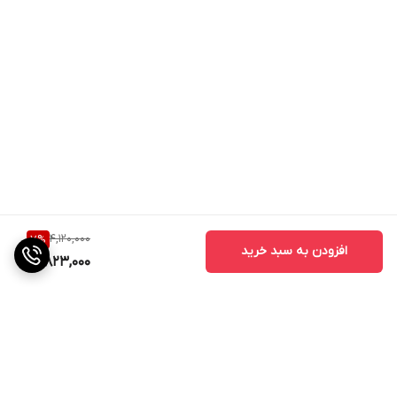
4,120,000
7
%
افزودن به سبد خرید
3,823,000