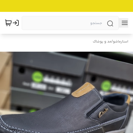
استارماشو
/
مد و پوشاک