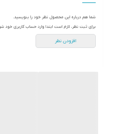
چرا " استارماشو " ؟
* دارای سایت و نماد اعتماد الکترونیک(اینماد)
شما هم درباره این محصول نظر خود را بنویسید.
● کافیست در اینترنت و فضای مجازی نامِ
برای ثبت نظر، لازم است ابتدا وارد حساب کاربری خود شو
" استارماشو " را به فارسی یا
افزودن نظر
انگلیسی " starmasho " جستجو کنید.