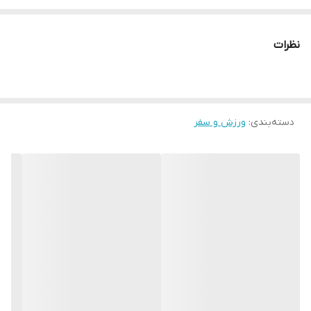
چرا " استارماشو " ؟
* دارای سایت و نماد اعتماد الکترونیک(اینماد)
نظرات
● کافیست در اینترنت و فضای مجازی نامِ
" استارماشو " را به فارسی یا
انگلیسی " starmasho " جستجو کنید.
دسته‌بندی
:
ورزش و سفر