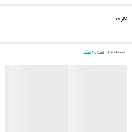
* دارای سایت و نماد اعتماد الکترونیک(اینماد)
● کافیست در اینترنت و فضای مجازی نامِ
نظرات
" استارماشو " را به فارسی یا
انگلیسی " starmasho " جستجو کنید.
دسته‌بندی
:
مد و پوشاک