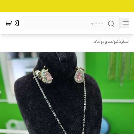
استارماشو
/
مد و پوشاک