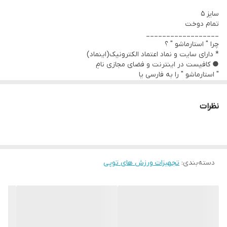
سایز 5
تمام دوخت
__________________
چرا " استارماشو " ؟
* دارای سایت و نماد اعتماد الکترونیک(اینماد)
● کافیست در اینترنت و فضای مجازی نامِ
" استارماشو " را به فارسی یا
انگلیسی " starmasho " جستجو کنید.
نظرات
دسته‌بندی
:
تجهیزات ورزش های توپی