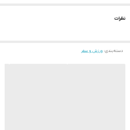
تکنیک ضربه و انعطاف پذیری مچ پا
ساخته شده از مواد اولیه با کیفیت
نظرات
مناسب تمام سطوح آموزشی و تدریس و تفریح و غواصی
__________________
دسته‌بندی
:
چرا " استارماشو " ؟
ورزش و سفر
* دارای سایت و نماد اعتماد الکترونیک(اینماد)
● کافیست در اینترنت و فضای مجازی نامِ
" استارماشو " را به فارسی یا
انگلیسی " starmasho " جستجو کنید.