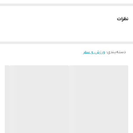
* دارای سایت و نماد اعتماد الکترونیک(اینماد)
● کافیست در اینترنت و فضای مجازی نامِ
نظرات
" استارماشو " را به فارسی یا
انگلیسی " starmasho " جستجو کنید.
دسته‌بندی
:
ورزش و سفر