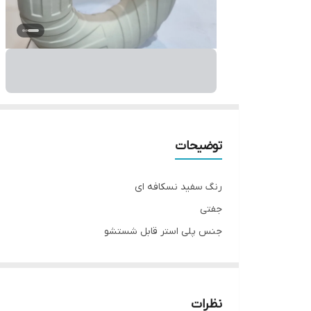
توضیحات
رنگ سفید نسکافه ای
جفتی
جنس پلی استر قابل شستشو
ابعاد حدودا ۲۰ و ۲۵
__________________
چرا " استارماشو " ؟
نظرات