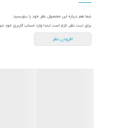
* دارای سایت و نماد اعتماد الکترونیک(اینماد)
● کافیست در اینترنت و فضای مجازی نامِ
شما هم درباره این محصول نظر خود را بنویسید.
" استارماشو " را به فارسی یا
برای ثبت نظر، لازم است ابتدا وارد حساب کاربری خود شو
انگلیسی " starmasho " جستجو کنید.
افزودن نظر