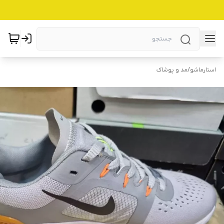
استارماشو
/
مد و پوشاک