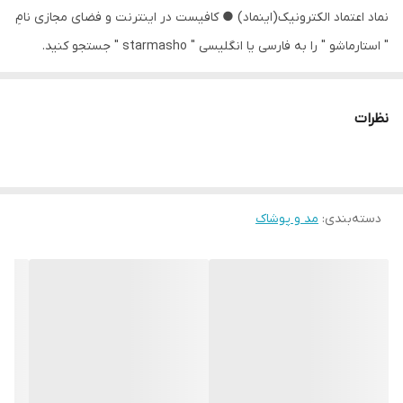
نماد اعتماد الکترونیک(اینماد) ● کافیست در اینترنت و فضای مجازی نامِ
" استارماشو " را به فارسی یا انگلیسی " starmasho " جستجو کنید.
نظرات
دسته‌بندی
:
مد و پوشاک