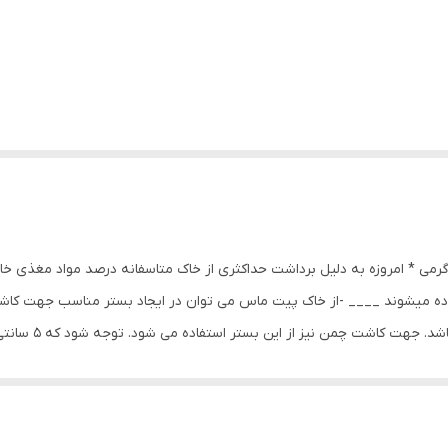
ت ماس اورجینال وارداتی بسته بندی شده حدود ۷۰۰ گرمی * امروزه به دلیل برداشت حداکثری از خاک متاسف
ه میشوند ____ -از خاک پیت ماس می توان در ایجاد بستر مناسب جهت کاشت ن
ساوی امکانپذیر است. -در کشت قارچ نیز در جهت پوشاندن کمپوست از پیت 
هت کاشت کاکتوس و ساکولنت می باشد. -خزه پوده زار در کاشت گوجه و خیا
اده نمود. -در کاشت سبزیجات و صیفی جات می توان آن را با خاک ترکیب کر