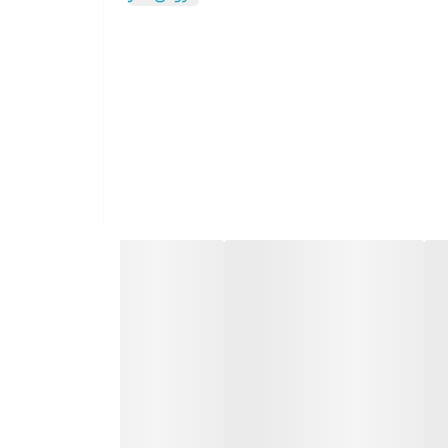
س درخت را منتقل نمایید. __________________ چرا "
تجو کنید.