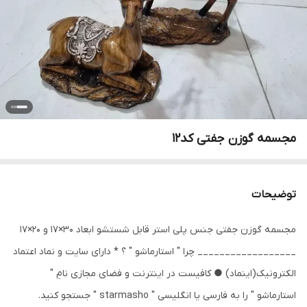
مجسمه گوزن جفتی کد12
توضیحات
مجسمه گوزن جفتی جنس پلی استر قابل شستشو ابعاد 30×17 و 20×17
__________________ چرا " استارماشو " ؟ * دارای سایت و نماد اعتماد
الکترونیک(اینماد) ● کافیست در اینترنت و فضای مجازی نامِ "
استارماشو " را به فارسی یا انگلیسی " starmasho " جستجو کنید.