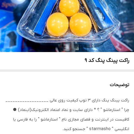
راکت پینگ پنگ کد ۹
توضیحات
راکت پینگ پنگ دارای 3 توپ کیفیت روی عالی __________________
چرا " استارماشو " ؟ * دارای سایت و نماد اعتماد الکترونیک(اینماد) ●
کافیست در اینترنت و فضای مجازی نامِ " استارماشو " را به فارسی یا
انگلیسی " starmasho " جستجو کنید.