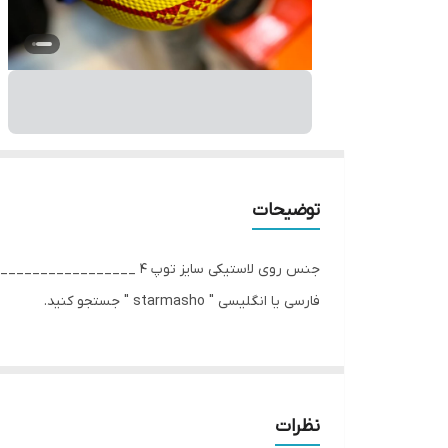
توضیحات
جنس روی لاستیکی سایز توپ 4 
فارسی یا انگلیسی " starmasho " جستجو کنید.
نظرات