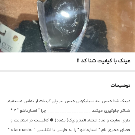
عینک با کیفیت شنا کد ۱۱
توضیحات
عینک شنا جنس بند سیلیکونی جنس لنز پلی کربنات از تماس مستقیم
شناگر جلوگیری میکند __________________ چرا " استارماشو " ؟ *
دارای سایت و نماد اعتماد الکترونیک(اینماد) ● کافیست در اینترنت و
فضای مجازی نامِ " استارماشو " را به فارسی یا انگلیسی " starmasho "