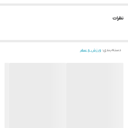
مجازی نامِ " استارماشو " را به فارسی یا انگلیسی " starmasho " جستجو
کنید.
نظرات
دسته‌بندی
:
ورزش و سفر