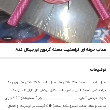
طناب حرفه ای کراسفیت دسته گردون اورجینال کد۸
توضیحات
طول طناب با دسته 300 سانتی متر طول طناب 265 سانتی متر وزن 180
گرم جنس دسته فلزی جنس طناب کابل روکش دار دارای 2 بلبرینگ
جهت چرخش آسان __________________ چرا " استارماشو " ؟ * دارای
سایت و نماد اعتماد الکترونیک(اینماد) ● کافیست در اینترنت و فضای