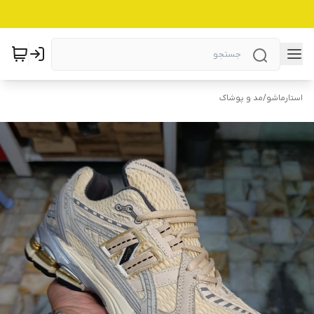
استارماشو
/
مد و پوشاک