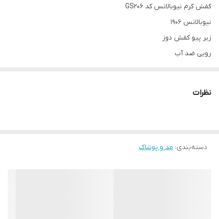
کفش کرم نیوبالانس کد GS206
نیوبالانس 1906
زیر پیو کفش دوز
رویی ضد آب
______
چرا " استارماشو " ؟
نظرات
* دارای سایت و نماد اعتماد الکترونیک(اینماد)
● کافیست در اینترنت و فضای مجازی نامِ
" استارماشو " را به فارسی یا
انگلیسی " starmasho " جستجو کنید.
دسته‌بندی
:
مد و پوشاک