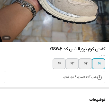
کفش کرم نیوبالانس کد GS206
سایز
44
43
42
41
زمان آماده‌سازی
4
روز کاری
توضیحات