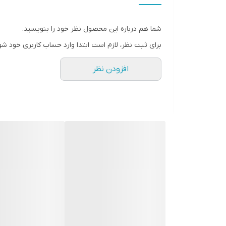
* دارای سایت و نماد اعتماد الکترونیک(اینماد)
● کافیست در اینترنت و فضای مجازی نامِ
شما هم درباره این محصول نظر خود را بنویسید.
" استارماشو " را به فارسی یا
برای ثبت نظر، لازم است ابتدا وارد حساب کاربری خود شو
انگلیسی " starmasho " جستجو کنید.
افزودن نظر