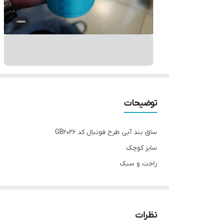
توضیحات
ساق بند آبی طرح فوتبال کد GB2026
سایز کوچک
راحت و سبک
مارک نایک naik
______
چرا " استارماشو " ؟
نظرات