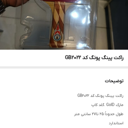
راکت پینگ پونگ کد GB2022
توضیحات
راکت پینگ پونگ کد GB2022
مارک GolD .گلد کاپ
طول حدوداً 25 تا27 سانتی متر
استاندارد