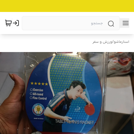
استارماشو
/
ورزش و سفر