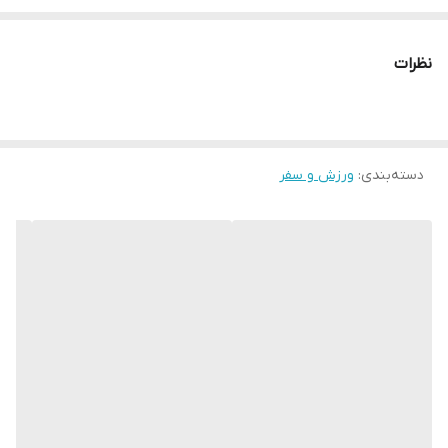
رنگ آبی سفید
نظرات
______
چرا " استارماشو " ؟
* دارای سایت و نماد اعتماد الکترونیک(اینماد)
دسته‌بندی
:
ورزش و سفر
● کافیست در اینترنت و فضای مجازی نامِ
" استارماشو " را به فارسی یا
انگلیسی " starmasho " جستجو کنید.